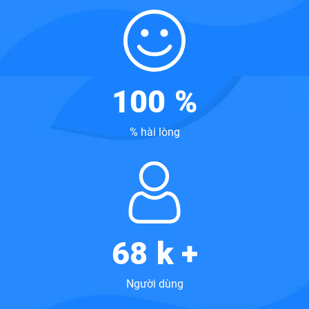
100
%
% hài lòng
68
k +
Người dùng